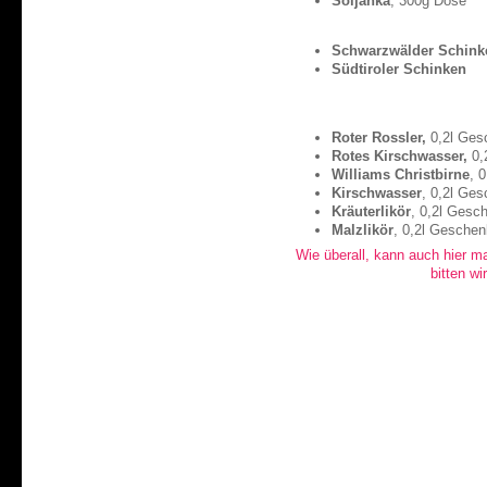
Soljanka
, 300g Dose
Schwarzwälder Schink
Südtiroler Schinken
Roter Rossler,
0,2l Ges
Rotes Kirschwasser,
0,
Williams Christbirne
, 
Kirschwasser
, 0,2l Ge
Kräuterlikör
, 0,2l Gesc
Malzlikör
, 0,2l Geschen
Wie überall, kann auch hier ma
bitten wi