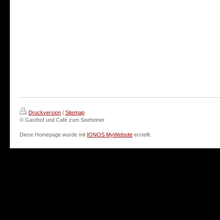
Druckversion
|
Sitemap
© Gasthof und Café zum Seeheiner
Diese Homepage wurde mit
IONOS MyWebsite
erstellt.