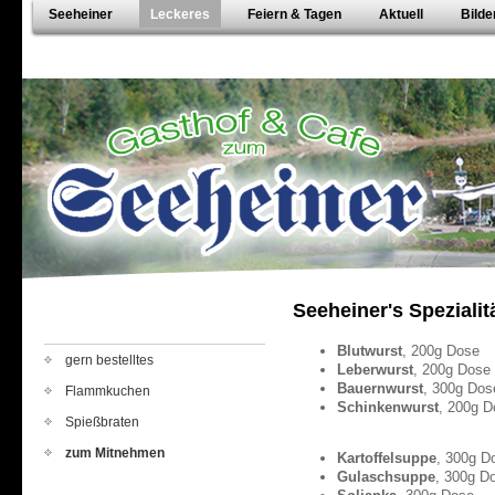
Seeheiner
Leckeres
Feiern & Tagen
Aktuell
Bilde
Seeheiner's Spezial
Blutwurst
, 200g Dose
gern bestelltes
Leberwurst
, 200g Dose
Bauernwurst
, 300g Dos
Flammkuchen
Schinkenwurst
, 200g D
Spießbraten
zum Mitnehmen
Kartoffelsuppe
, 300g D
Gulaschsuppe
, 300g D