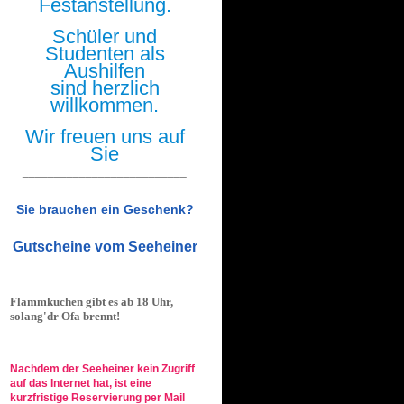
Festanstellung.
Schüler und
Studenten als
Aushilfen
sind herzlich
willkommen.
Wir freuen uns auf
Sie
__________________________
Sie brauchen ein Geschenk?
Gutscheine vom Seeheiner
Flammkuchen gibt es ab 18 Uhr,
solang'dr Ofa brennt!
Nachdem der Seeheiner kein Zugriff
auf das Internet hat, ist eine
kurzfristige Reservierung per Mail