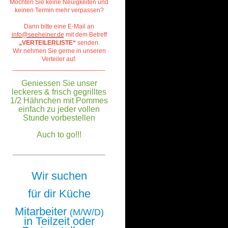
Möchten Sie keine Neuigkeiten und
keinen Termin mehr verpassen?
Dann bitte eine E-Mail an
info@seeheiner.de
mit dem Betreff
„VERTEILERLISTE“
senden.
Wir nehmen Sie gerne in unseren
Verteiler auf.
__________________________
Geniessen Sie unser
leckeres & frisch gegrilltes
1/2 Hähnchen mit Pommes
einfach zu jeder vollen
Stunde vorbestellen
Auch to go!!!
__________________________
Wir suchen
für dir Küche
Mitarbeiter
(M/W/D)
in Teilzeit oder