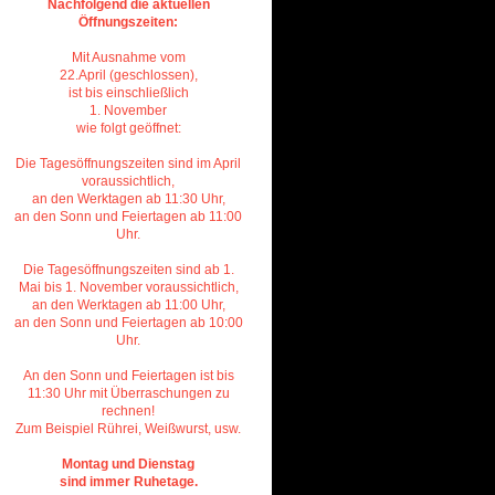
N
achf
olgend die aktuellen
Ö
ffnungsz
eiten:
Mit Ausnahme vom
22.April (geschlossen),
ist
bis einschließlich
1. November
wie folgt geöffnet:
Die Tagesöffnungszeiten sind im April
voraussichtlich,
an den Werktagen ab 11:30 Uhr,
an den Sonn und Feiertagen ab 11:00
Uhr.
Die Tagesöffnungszeiten sind ab 1.
Mai bis 1. November voraussichtlich,
an den Werktagen ab 11:00 Uhr,
an den Sonn und Feiertagen ab 10:00
Uhr.
An den Sonn und Feiertagen ist bis
11:30 Uhr mit Überraschungen zu
rechnen!
Zum Beispiel Rührei, Weißwurst, usw.
Montag und Dienstag
sind immer Ruhetage.