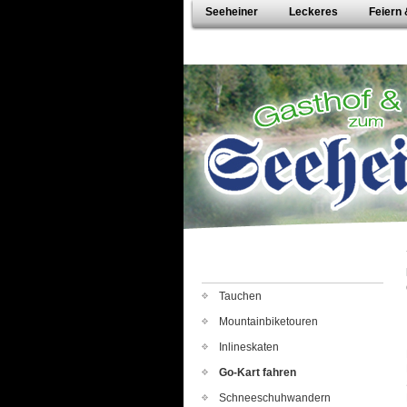
Seeheiner
Leckeres
Feiern
Tauchen
Mountainbiketouren
Inlineskaten
Go-Kart fahren
Schneeschuhwandern