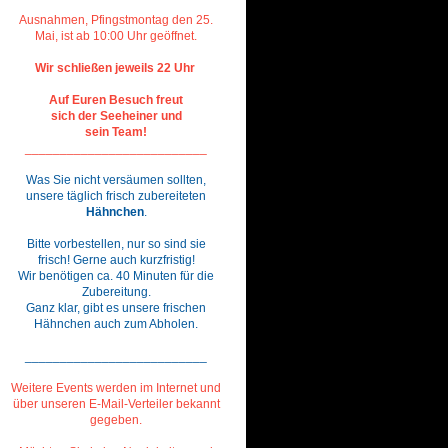
Ausnahmen, Pfingstmontag den 25.
Mai, ist ab 10:00 Uhr geöffnet.
Wir schließen jeweils 22 Uhr
Auf Euren
Besuch freut
sich der Seeheiner und
sein Team!
__________________________
Was Sie nicht versäumen sollten,
unsere täglich frisch zubereiteten
Hähnchen
.
Bitte vorbestellen, nur so sind sie
frisch! Gerne auch kurzfristig!
Wir benötigen ca. 40 Minuten für die
Zubereitung.
Ganz klar, gibt es unsere frischen
Hähnchen auch zum Abholen.
__________________________
Weitere Events werden im Internet und
über unseren E-Mail-Verteiler bekannt
gegeben.